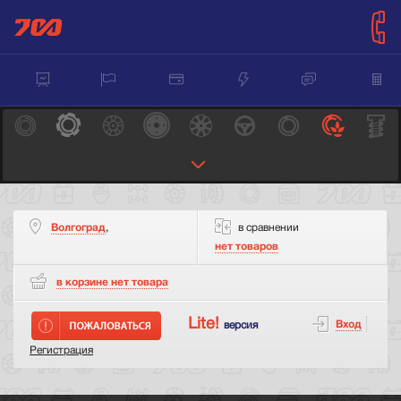
Волгоград
,
в сравнении
нет товаров
в корзине нет
товара
Lite!
Вход
версия
Регистрация