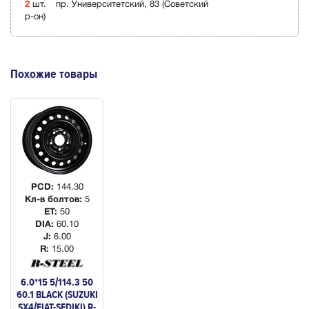
2
шт.
пр. Университетский, 83 (Советский
р-он)
Похожие товары
PCD:
144.30
Кл-в болтов:
5
ET:
50
DIA:
60.10
J:
6.00
R:
15.00
6.0*15 5/114.3 50
60.1 BLACK (SUZUKI
SX4/FIAT-SEDIKI) R-