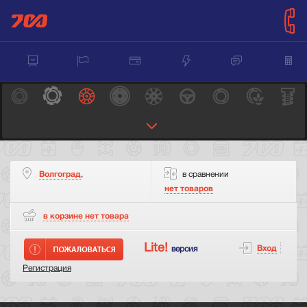
Волгоград
,
в сравнении
нет товаров
в корзине нет
товара
Lite!
Вход
версия
Регистрация