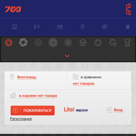
Волгоград
,
в сравнении
нет товаров
в корзине нет
товара
Lite!
Вход
версия
Регистрация