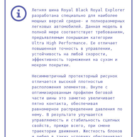
Летняя шина Royal Black Royal Explorer 
разработана специально для наиболее 
мощных версий средне- и полноразмерных 
легковых автомобилей. Данная модель в 
полной мере соответствует требованиям, 
предъявляемым покрышкам категории 
Ultra High Performance. Ее отличает 
повышенная точность в управлении, 
устойчивость на любой скорости, 
эффективность торможения на сухом и 
мокром покрытии.

Несимметричный протекторный рисунок 
отличается высокой плотностью 
расположения элементов. Вкупе с 
оптимизированным профилем беговой 
части шины это заметно увеличивает 
пятно контакта, обеспечивая 
равномерное распределение давления по 
нему. В результате улучшается 
управляемость и стабильность сцепных 
свойств, прежде всего, при смене 
траектории движения. Жесткость блоков 
и ребер в таких условиях обеспечивает 