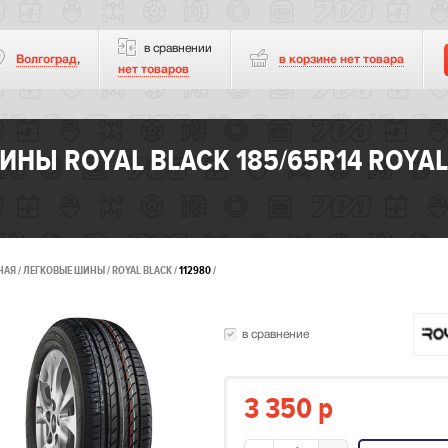
в сравнении
Волгоград
,
в корзине нет
товара
нет товаров
ИНЫ ROYAL BLACK 185/65R14 ROYAL
НАЯ
ЛЕГКОВЫЕ ШИНЫ
ROYAL BLACK
112980
в сравнение
3 350
p