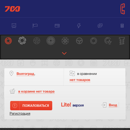
Волгоград
,
в сравнении
нет товаров
в корзине нет
товара
Lite!
Вход
версия
Регистрация