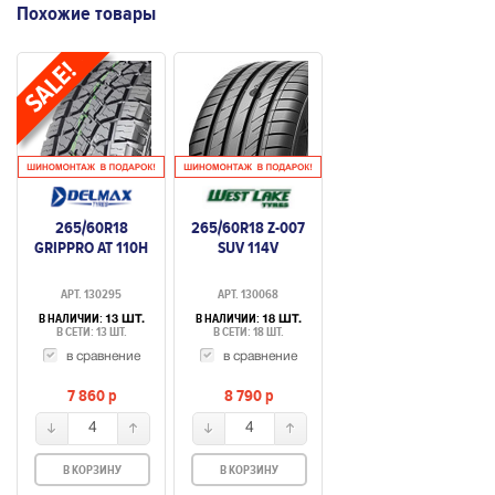
Похожие товары
265/60R18
265/60R18 Z-007
GRIPPRO AT 110H
SUV 114V
АРТ. 130295
АРТ. 130068
В НАЛИЧИИ:
В НАЛИЧИИ:
13 ШТ.
18 ШТ.
В СЕТИ: 13 ШТ.
В СЕТИ: 18 ШТ.
в сравнение
в сравнение
7 860
p
8 790
p
4
4
В КОРЗИНУ
В КОРЗИНУ