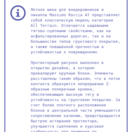
Летняя шина для внедорожников и 
пикапов Massimo Roccia AT представляет 
собой классическую модель категории 
All Terrain. Отличается надежными 
тягово-сцепными свойствами, как на 
асфальтированных дорогах, так и на 
большинстве типов грунтового покрытия, 
а также повышенной прочностью и 
устойчивостью к повреждениям.

Протекторный рисунок выполнен в 
открытом дизайне, в котором 
превалируют крупные блоки. Элементы 
расставлены таким образом, что в пятне 
контакта образуются непрерывные Z-
образные поперечные кромки, 
обеспечивающие высокую тягу и 
устойчивость на грунтовом покрытии. За 
счет более плотного расположения 
блоков в центральной части уменьшается 
сопротивление качению, предотвращается 
быстрое истирание протектора, 
улучшается сцепление и курсовая 
стабильность при движении по 