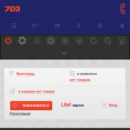
Волгоград
,
в сравнении
нет товаров
в корзине нет
товара
Lite!
Вход
версия
Регистрация