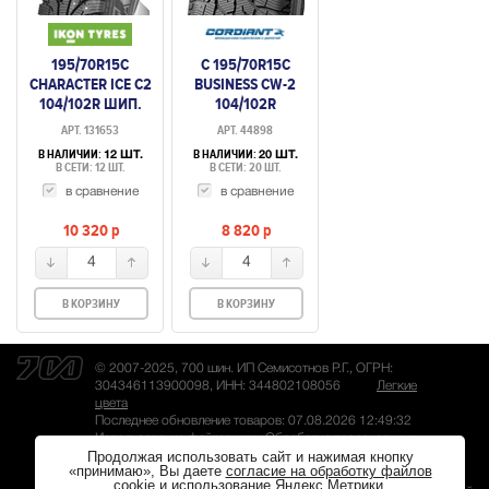
195/70R15C
C 195/70R15C
CHARACTER ICE C2
BUSINESS CW-2
104/102R ШИП.
104/102R
АРТ. 131653
АРТ. 44898
В НАЛИЧИИ:
В НАЛИЧИИ:
12 ШТ.
20 ШТ.
В СЕТИ: 12 ШТ.
В СЕТИ: 20 ШТ.
в сравнение
в сравнение
10 320
p
8 820
p
4
4
В КОРЗИНУ
В КОРЗИНУ
© 2007-2025, 700 шин. ИП Семисотнов Р.Г., ОГРН:
304346113900098, ИНН: 344802108056
Легкие
цвета
Последнее обновление товаров: 07.08.2026 12:49:32
Использование файлов куки
Обработка персональных
Продолжая использовать сайт и нажимая кнопку
данных
«принимаю», Вы даете
согласие на обработку файлов
cookie
и использование Яндекс.Метрики.