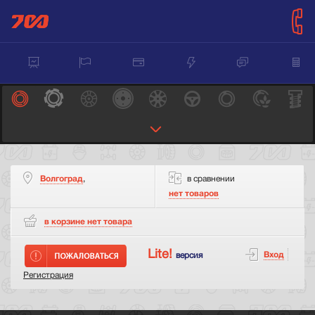
Волгоград
,
в сравнении
нет товаров
в корзине нет
товара
Lite!
Вход
версия
Регистрация