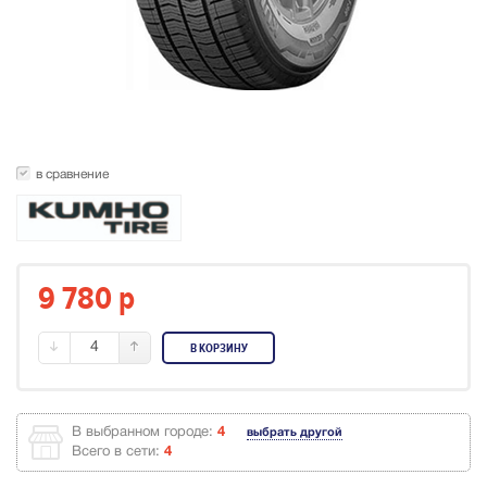
в сравнение
9 780
p
4
В КОРЗИНУ
В выбранном городе:
4
выбрать другой
Всего в сети:
4