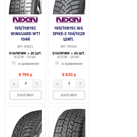
195/70R15C
195/70R15C WG
WINGUARD WT1
SPIKE-3 104/102R
104R
ШИП.
НЕШИПУЕМАЯ
АРТ. 69823
АРТ. 115559
В НАЛИЧИИ:
В НАЛИЧИИ:
> 20 ШТ.
> 20 ШТ.
В СЕТИ: > 20 ШТ.
В СЕТИ: > 20 ШТ.
в сравнение
в сравнение
9 750
p
9 630
p
4
4
В КОРЗИНУ
В КОРЗИНУ