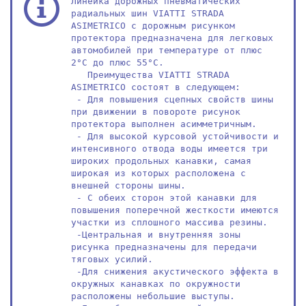
Линейка дорожных пневматических 
радиальных шин VIATTI STRADA 
ASIMETRICO с дорожным рисунком 
протектора предназначена для легковых 
автомобилей при температуре от плюс 
2°С до плюс 55°С. 

   Преимущества VIATTI STRADA 
ASIMETRICO состоят в следующем:

 - Для повышения сцепных свойств шины 
при движении в повороте рисунок 
протектора выполнен асимметричным. 

 - Для высокой курсовой устойчивости и 
интенсивного отвода воды имеется три 
широких продольных канавки, самая 
широкая из которых расположена с 
внешней стороны шины. 

 - С обеих сторон этой канавки для 
повышения поперечной жесткости имеются 
участки из сплошного массива резины. 

 -Центральная и внутренняя зоны 
рисунка предназначены для передачи 
тяговых усилий. 

 -Для снижения акустического эффекта в 
окружных канавках по окружности 
расположены небольшие выступы. 
