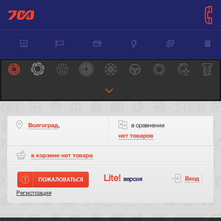
Волгоград
,
в сравнении
нет товаров
в корзине нет
товара
Lite!
Вход
версия
Регистрация