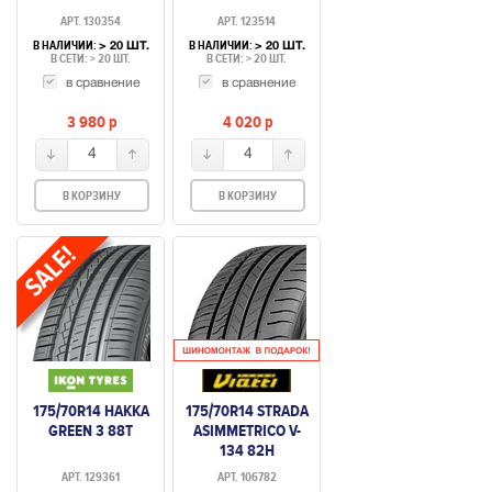
АРТ. 130354
АРТ. 123514
В НАЛИЧИИ:
В НАЛИЧИИ:
> 20 ШТ.
> 20 ШТ.
В СЕТИ: > 20 ШТ.
В СЕТИ: > 20 ШТ.
в сравнение
в сравнение
3 980
p
4 020
p
4
4
В КОРЗИНУ
В КОРЗИНУ
175/70R14 HAKKA
175/70R14 STRADA
GREEN 3 88T
ASIMMETRIСO V-
134 82H
АРТ. 129361
АРТ. 106782