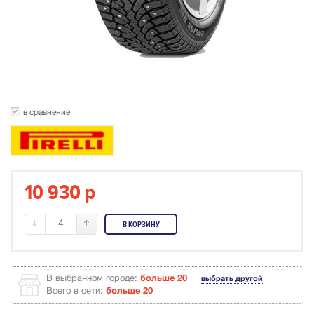
в сравнение
10 930
p
4
В КОРЗИНУ
В выбранном городе:
больше 20
выбрать другой
Всего в сети:
больше 20