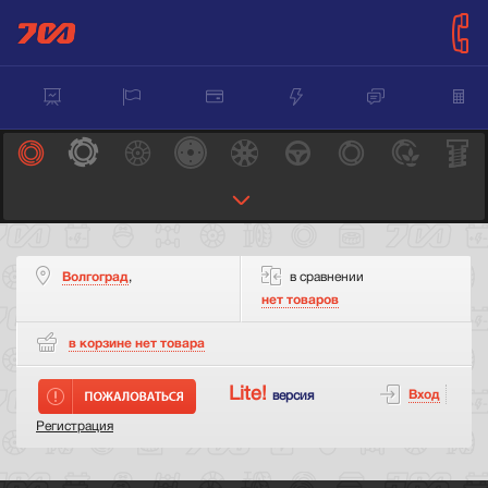
Волгоград
,
в сравнении
нет товаров
в корзине нет
товара
Lite!
Вход
версия
Регистрация