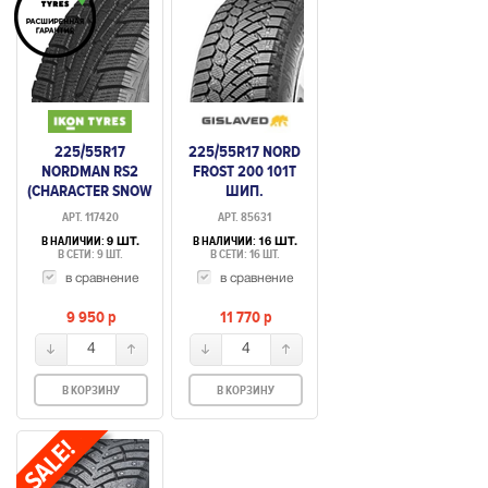
225/55R17
225/55R17 NORD
NORDMAN RS2
FROST 200 101T
(CHARACTER SNOW
ШИП.
2) 101R
АРТ. 117420
АРТ. 85631
НЕШИПУЕМАЯ
В НАЛИЧИИ:
В НАЛИЧИИ:
9 ШТ.
16 ШТ.
В СЕТИ: 9 ШТ.
В СЕТИ: 16 ШТ.
в сравнение
в сравнение
9 950
p
11 770
p
4
4
В КОРЗИНУ
В КОРЗИНУ