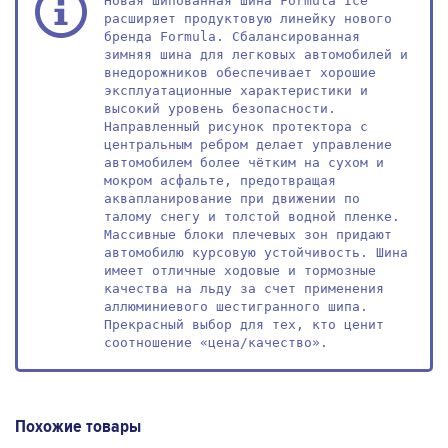
Новая шипованная шина Formula Ice 
расширяет продуктовую линейку нового 
бренда Formula. Сбалансированная 
зимняя шина для легковых автомобилей и 
внедорожников обеспечивает хорошие 
эксплуатационные характеристики и 
высокий уровень безопасности.

Направленный рисунок протектора с 
центральным ребром делает управление 
автомобилем более чётким на сухом и 
мокром асфальте, предотвращая 
аквапланирование при движении по 
талому снегу и толстой водной пленке. 
Массивные блоки плечевых зон придают 
автомобилю курсовую устойчивость. Шина 
имеет отличные ходовые и тормозные 
качества на льду за счет применения 
аллюминиевого шестигранного шипа. 
Прекрасный выбор для тех, кто ценит 
соотношение «цена/качество».
Похожие товары