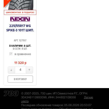
225/55R17 WG
SPIKE-3 101T ШИП.
АРТ. 127197
В НАЛИЧИИ:
8 ШТ.
В СЕТИ: 8 ШТ.
в сравнение
11 320
p
4
В КОРЗИНУ
© 2007-2025, 700 шин. ИП Семисотнов Р.Г., ОГРН:
304346113900098, ИНН: 344802108056
Легкие
цвета
Последнее обновление товаров: 05.08.2026 20:53:07