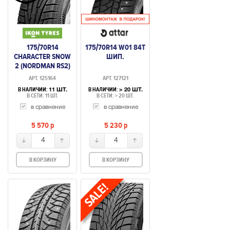
175/70R14
175/70R14 W01 84T
CHARACTER SNOW
ШИП.
2 (NORDMAN RS2)
88R НЕШИПУЕМАЯ
АРТ. 125164
АРТ. 127121
В НАЛИЧИИ:
В НАЛИЧИИ:
11 ШТ.
> 20 ШТ.
В СЕТИ: 11 ШТ.
В СЕТИ: > 20 ШТ.
в сравнение
в сравнение
5 570
p
5 230
p
4
4
В КОРЗИНУ
В КОРЗИНУ