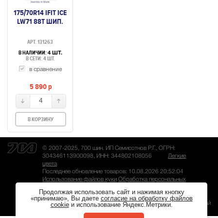
175/70R14 IFIT ICE
LW71 88T ШИП.
АРТ. 131263
В НАЛИЧИИ:
4 ШТ.
В СЕТИ: 4 ШТ.
в сравнение
5 890
p
4
В КОРЗИНУ
© 2007-2025, 700 шин. ИП Семисотнов Р.Г., ОГРН:
304346113900098, ИНН: 344802108056
Легкие
цвета
Последнее обновление товаров: 10.08.2026 20:52:04
Использование файлов куки
Обработка персональных
данных
Продолжая использовать сайт и нажимая кнопку
«принимаю», Вы даете
согласие на обработку файлов
Разработка сайта
— Магвай
cookie
и использование Яндекс.Метрики.