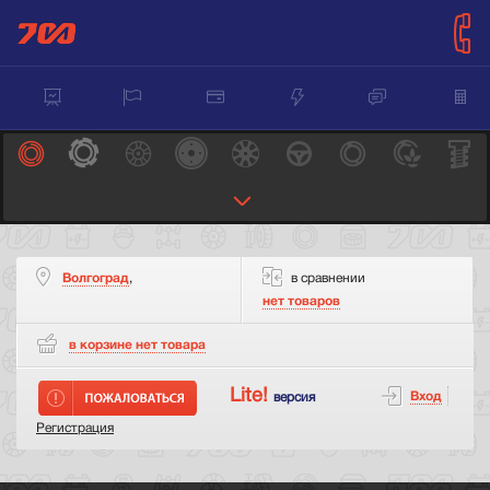
Волгоград
,
в сравнении
нет товаров
в корзине нет
товара
Lite!
Вход
версия
Регистрация