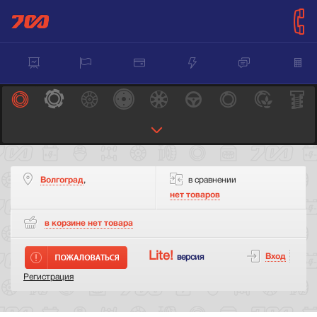
Волгоград
,
в сравнении
нет товаров
в корзине нет
товара
Lite!
Вход
версия
Регистрация