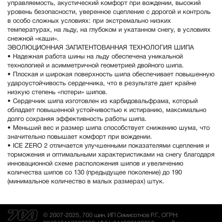
управляемость, акустический комфорт при вождении, высокий
уровень безопасности, уверенное сцепление с дорогой и контроль
в особо сложных условиях: при экстремально низких
температурах, на льду, на глубоком и укатанном снегу, в условиях
снежной «каши».
ЭВОЛЮЦИОННАЯ ЗАПАТЕНТОВАННАЯ ТЕХНОЛОГИЯ ШИПА
• Надежная работа шины на льду обеспечена уникальной
технологией и асимметричной геометрией двойного шипа.
• Плоская и широкая поверхность шипа обеспечивает повышенную
удароустойчивость сердечника, что в результате дает крайне
низкую степень «потери» шипов.
• Сердечник шипа изготовлен из карбидовальфрама, который
обладает повышенной устойчивостью к истиранию, максимально
долго сохраняя эффективность работы шипа.
• Меньший вес и размер шипа способствует снижению шума, что
значительно повышает комфорт при вождении.
• ICE ZERO 2 отличается улучшенными показателями сцепления и
торможения и оптимальными характеристиками на снегу благодаря
инновационной схеме расположения шипов и увеличению
количества шипов со 130 (предыдущее поколение) до 190
(минимальное количество в малых размерах) штук.
© 2007-2025, 700 шин. ИП Семисотнов Р.Г., ОГРН: