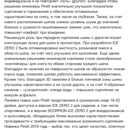
индивидуальна и не повторяет «путь» другого. Благодаря этому
решению инженеры Pirelli значительно улучшили показатели
сцепления и торможения и обеспечили оптимальные
характеристики на снегу, в том числе на глубоком. Также, за счет
нового расположения шипов снижен уровень шума до значений
близких к шумности нешипованных зимних шин, что значительно
повышает комфорт при вождении.
Решающую роль при передаче сцепления шины с дорогой играет
конструкция лунки для шипа в протекторе. При разработке ICE
ZERO 2 была оптимизирована жесткость резиновой смеси в
области шипа, за счёт чего улучшено его крепление. Еще одним
уникальным решением инженеров компании стали своеобразные
«контейнеры» для снега по обеим сторонам каждого шипа:
благодаря их наличию на поверхности шипов не образуется тонкая
корка льда, позволяя шипам работать максимально эффективно.
Кроме того, благодаря 3D ламелям в блоках плечевой зоны шины
улучшены характеристики и на сухой дороге, а за счет V-образных
каналов – «ускорителей» отвода воды – повышено сцепление на
мокром асфальте.
Линейка новых шин Pirelli представлена в размерном ряде 16-22
дюйма, доступна в версии ICE ZERO 2 для седанов, в том числе
спортивных, и в версии SCORPION ICE ZERO 2 для внедорожников
и кроссоверов, обладающих более высокими характеристиками
проходимости и требующими максимально возможного сцепления.
Новинка Pirelli 2019 года – выбор тех, кто ценит качество, отличную