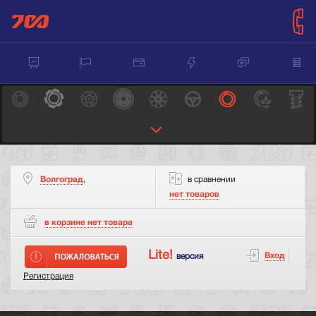
Волгоград
,
в сравнении
нет товаров
в корзине нет
товара
Lite!
Вход
версия
Регистрация