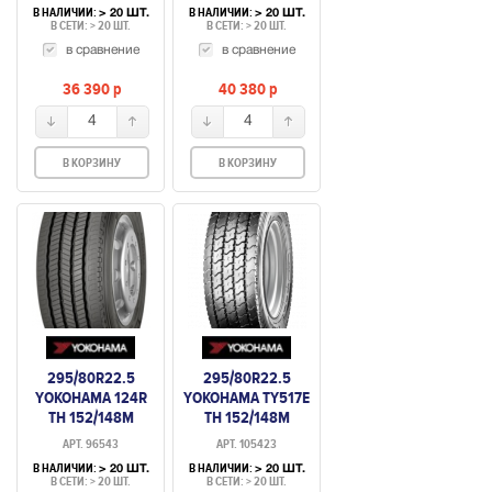
В НАЛИЧИИ:
В НАЛИЧИИ:
> 20 ШТ.
> 20 ШТ.
В СЕТИ: > 20 ШТ.
В СЕТИ: > 20 ШТ.
в сравнение
в сравнение
36 390
p
40 380
p
4
4
В КОРЗИНУ
В КОРЗИНУ
295/80R22.5
295/80R22.5
YOKOHAMA 124R
YOKOHAMA TY517E
TH 152/148M
TH 152/148M
(РУЛЕВАЯ)
(ВЕДУЩАЯ)
АРТ. 96543
АРТ. 105423
В НАЛИЧИИ:
В НАЛИЧИИ:
> 20 ШТ.
> 20 ШТ.
В СЕТИ: > 20 ШТ.
В СЕТИ: > 20 ШТ.