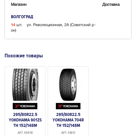
Магазин
Доставка
ВОЛГОГРАД
14
шт.
ул. Революционная, 2А (Советский р-
он)
Похожие товары
295/80R22.5
295/80R22.5
YOKOHAMA 901ZS
YOKOHAMA 704R
TH 152/148M
TH 152/148M
(РУЛЕВАЯ)
(ВЕДУЩАЯ)
АРТ. 99478
АРТ. 91817