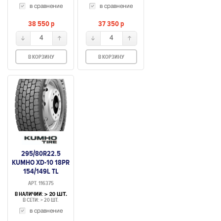
в сравнение
в сравнение
38 550
p
37 350
p
4
4
В КОРЗИНУ
В КОРЗИНУ
295/80R22.5
KUMHO XD-10 18PR
154/149L TL
(ВЕДУЩАЯ)
АРТ. 116375
В НАЛИЧИИ:
> 20 ШТ.
В СЕТИ: > 20 ШТ.
в сравнение