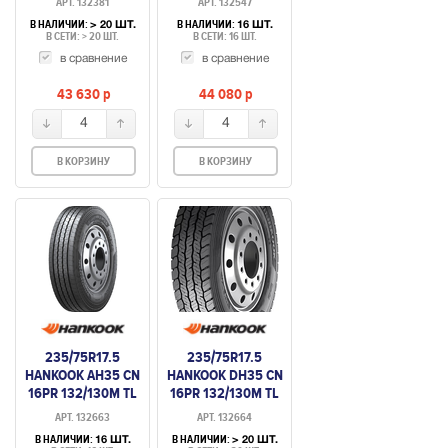
АРТ. 132381
АРТ. 132547
В НАЛИЧИИ:
В НАЛИЧИИ:
> 20 ШТ.
16 ШТ.
В СЕТИ: > 20 ШТ.
В СЕТИ: 16 ШТ.
в сравнение
в сравнение
43 630
p
44 080
p
4
4
В КОРЗИНУ
В КОРЗИНУ
235/75R17.5
235/75R17.5
HANKOOK AH35 CN
HANKOOK DH35 CN
16PR 132/130M TL
16PR 132/130M TL
РУЛЕВАЯ
ВЕДУЩАЯ
АРТ. 132663
АРТ. 132664
В НАЛИЧИИ:
В НАЛИЧИИ:
16 ШТ.
> 20 ШТ.