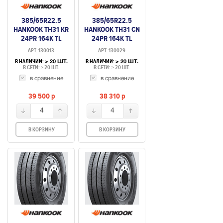
385/65R22.5
385/65R22.5
HANKOOK TH31 KR
HANKOOK TH31 CN
24PR 164K TL
24PR 164K TL
ПРИЦЕПНАЯ УСИЛ
ПРИЦЕПНАЯ УСИЛ
АРТ. 130013
АРТ. 130029
В НАЛИЧИИ:
В НАЛИЧИИ:
> 20 ШТ.
> 20 ШТ.
В СЕТИ: > 20 ШТ.
В СЕТИ: > 20 ШТ.
в сравнение
в сравнение
39 500
p
38 310
p
4
4
В КОРЗИНУ
В КОРЗИНУ