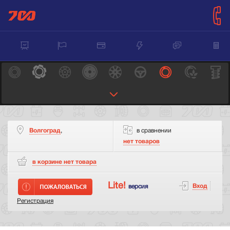
Волгоград
,
в сравнении
нет товаров
в корзине нет
товара
Lite!
Вход
версия
Регистрация