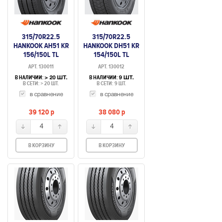
315/70R22.5
315/70R22.5
HANKOOK AH51 KR
HANKOOK DH51 KR
156/150L TL
154/150L TL
РУЛЕВАЯ
ВЕДУЩАЯ
АРТ. 130011
АРТ. 130012
В НАЛИЧИИ:
В НАЛИЧИИ:
> 20 ШТ.
9 ШТ.
В СЕТИ: > 20 ШТ.
В СЕТИ: 9 ШТ.
в сравнение
в сравнение
39 120
p
38 080
p
4
4
В КОРЗИНУ
В КОРЗИНУ