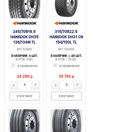
245/70R19.5
315/70R22.5
HANKOOK DH35
HANKOOK DH31 CN
136/134M TL
154/150L TL
ВЕДУЩАЯ
ВЕДУЩАЯ
АРТ. 82809
АРТ. 130009
В НАЛИЧИИ:
В НАЛИЧИИ:
4 ШТ.
> 20 ШТ.
В СЕТИ: 4 ШТ.
В СЕТИ: > 20 ШТ.
в сравнение
в сравнение
24 250
p
35 750
p
4
4
В КОРЗИНУ
В КОРЗИНУ