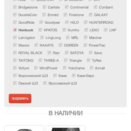
Bridgestone
Carlisle
Continental
Cordiant
DoubleCoin
Emrald
Firestone
GALAXY
GoodRide
Goodyear
HILO
HUNTERROAD
Hankook
KPATOS
Kumho
LEAO
LNP
Lanvigator
LingLong
MRL
Marcher
Maxxis
NAAATS
OGREEN
PowerTrac
ROYAL BLACK
Razi
SATOYA
Sava
TAITONG
THREE-A
Triangle
TyRex
Voltyre
WindPower
Yokohama
Алтай
Воронежский ШЗ
Кама
Кама Евро
Омский ШЗ
Ярославский ШЗ
В НАЛИЧИИ