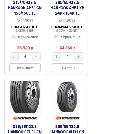
315/70R22.5
385/65R22.5
HANKOOK AH51 CN
HANKOOK AH51 KR
156/150L TL
24PR 164K TL
РУЛЕВАЯ
РУЛЕВАЯ УС
АРТ. 130031
АРТ. 130263
В НАЛИЧИИ:
В НАЛИЧИИ:
6 ШТ.
> 20 ШТ.
В СЕТИ: 6 ШТ.
В СЕТИ: > 20 ШТ.
в сравнение
в сравнение
36 920
p
44 860
p
4
4
В КОРЗИНУ
В КОРЗИНУ
385/55R22.5
385/65R22.5
HANKOOK TH31 CN
HANKOOK AH31 CN