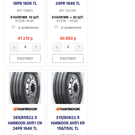
18PR 160K TL
24PR 164K TL
ПРИЦЕПНАЯ
РУЛЕВАЯ УСИЛ
АРТ. 131803
АРТ. 132380
В НАЛИЧИИ:
В НАЛИЧИИ:
16 ШТ.
> 20 ШТ.
В СЕТИ: 16 ШТ.
В СЕТИ: > 20 ШТ.
в сравнение
в сравнение
41 210
p
40 850
p
4
4
В КОРЗИНУ
В КОРЗИНУ
385/65R22.5
315/80R22.5
HANKOOK AH51 CN
HANKOOK AH51 KR
24PR 164K TL
156/150L TL
РУЛЕВАЯ УСИЛ
РУЛЕВАЯ