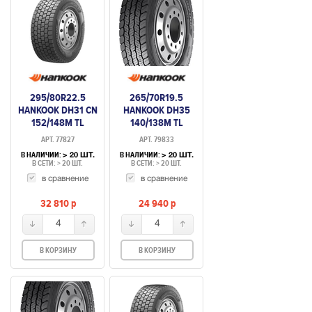
295/80R22.5
265/70R19.5
HANKOOK DH31 CN
HANKOOK DH35
152/148M TL
140/138M TL
ВЕДУЩАЯ
ВЕДУЩАЯ
АРТ. 77827
АРТ. 79833
В НАЛИЧИИ:
В НАЛИЧИИ:
> 20 ШТ.
> 20 ШТ.
В СЕТИ: > 20 ШТ.
В СЕТИ: > 20 ШТ.
в сравнение
в сравнение
32 810
p
24 940
p
4
4
В КОРЗИНУ
В КОРЗИНУ