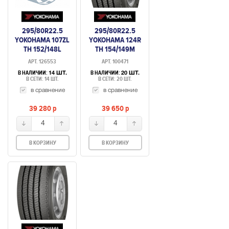
295/80R22.5
295/80R22.5
YOKOHAMA 107ZL
YOKOHAMA 124R
TH 152/148L
TH 154/149M
(РУЛЕВАЯ)
(РУЛЕВАЯ,
АРТ. 126553
АРТ. 100471
УСИЛЕННАЯ)
В НАЛИЧИИ:
В НАЛИЧИИ:
14 ШТ.
20 ШТ.
В СЕТИ: 14 ШТ.
В СЕТИ: 20 ШТ.
в сравнение
в сравнение
39 280
p
39 650
p
4
4
В КОРЗИНУ
В КОРЗИНУ