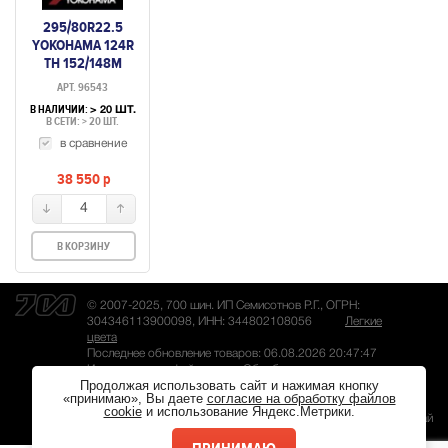
295/80R22.5
YOKOHAMA 124R
TH 152/148M
(РУЛЕВАЯ)
АРТ. 96543
В НАЛИЧИИ:
> 20 ШТ.
В СЕТИ: > 20 ШТ.
в сравнение
38 550
p
4
В КОРЗИНУ
© 2007-2025, 700 шин. ИП Семисотнов Р.Г., ОГРН:
304346113900098, ИНН: 344802108056
Легкие
цвета
Последнее обновление товаров: 06.08.2026 20:47:47
Использование файлов куки
Обработка персональных
Продолжая использовать сайт и нажимая кнопку
данных
«принимаю», Вы даете
согласие на обработку файлов
cookie
и использование Яндекс.Метрики.
Разработка сайта
— Магвай