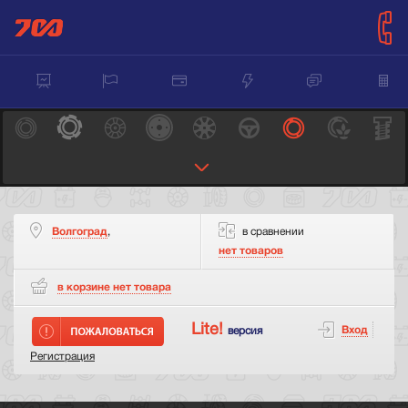
Волгоград
,
в сравнении
нет товаров
в корзине нет
товара
Lite!
Вход
версия
Регистрация