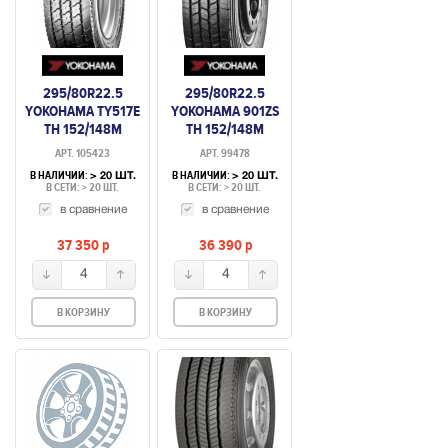
295/80R22.5
295/80R22.5
YOKOHAMA TY517E
YOKOHAMA 901ZS
TH 152/148M
TH 152/148M
(ВЕДУЩАЯ)
(РУЛЕВАЯ)
АРТ. 105423
АРТ. 99478
В НАЛИЧИИ:
В НАЛИЧИИ:
> 20 ШТ.
> 20 ШТ.
В СЕТИ: > 20 ШТ.
В СЕТИ: > 20 ШТ.
в сравнение
в сравнение
37 350
p
36 390
p
4
4
В КОРЗИНУ
В КОРЗИНУ