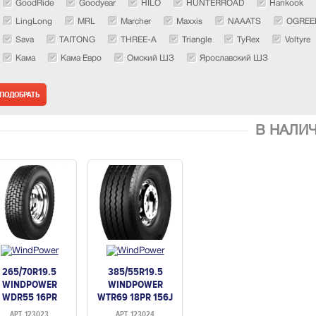
GoodRide
Goodyear
HILO
HUNTERROAD
Hankook
LingLong
MRL
Marcher
Maxxis
NAAATS
OGREE
Sava
TAITONG
THREE-A
Triangle
TyRex
Voltyre
Кама
Кама Евро
Омский ШЗ
Ярославский ШЗ
В НАЛИ
265/70R19.5
385/55R19.5
WINDPOWER
WINDPOWER
WDR55 16PR
WTR69 18PR 156J
140/138M TL
TL (ПРИЦЕПНАЯ)
АРТ. 123023
АРТ. 123024