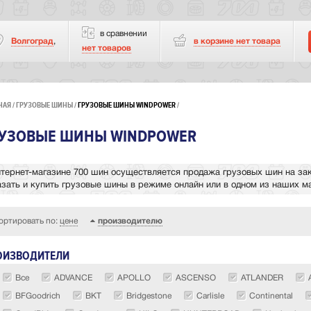
в сравнении
Волгоград
,
в корзине нет
товара
нет товаров
НАЯ
ГРУЗОВЫЕ ШИНЫ
ГРУЗОВЫЕ ШИНЫ WINDPOWER
РУЗОВЫЕ ШИНЫ WINDPOWER
нтернет-магазине 700 шин осуществляется продажа грузовых шин на зак
азать и купить грузовые шины в режиме онлайн или в одном из наших ма
ортировать по:
цене
производителю
ОИЗВОДИТЕЛИ
Все
ADVANCE
APOLLO
ASCENSO
ATLANDER
BFGoodrich
BKT
Bridgestone
Carlisle
Continental