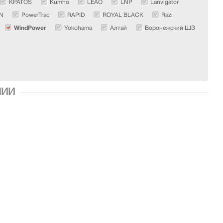
KPATOS
Kumho
LEAO
LNP
Lanvigator
N
PowerTrac
RAPID
ROYAL BLACK
Razi
WindPower
Yokohama
Алтай
Воронежский ШЗ
ЧИИ